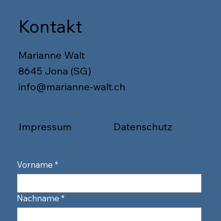
Kontakt
Marianne Walt
8645 Jona (SG)
info@marianne-walt.ch
Impressum
Datenschutz
Vorname
*
Nachname
*