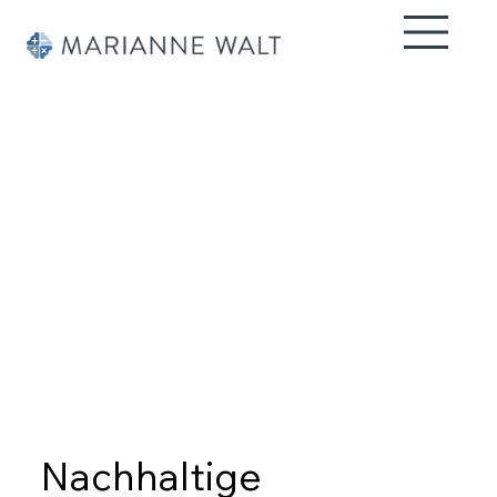
Angebote für
Schulen,
Lehrpersonen,
Gemeinden
und
Fachstellen
Nachhaltige